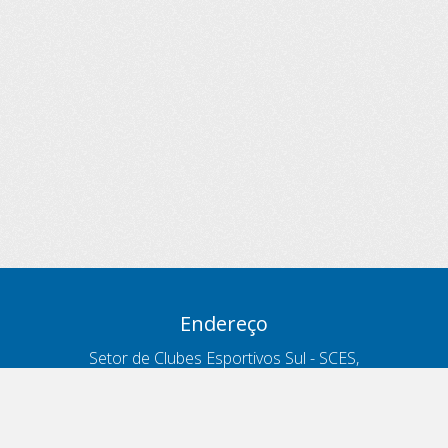
Endereço
Setor de Clubes Esportivos Sul - SCES,
trecho 03, lote 10, Projeto Orla Polo 8
- Brasília - DF