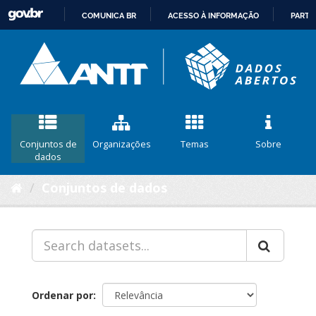
COMUNICA BR
ACESSO À INFORMAÇÃO
PARTI
IR
PARA
O
CONTEÚDO
Conjuntos de
Organizações
Temas
Sobre
dados
Conjuntos de dados
Ordenar por