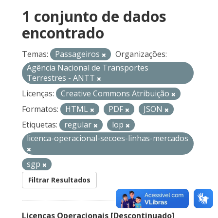
1 conjunto de dados
encontrado
Temas:
Passageiros
Organizações:
Agência Nacional de Transportes
Terrestres - ANTT
Licenças:
Creative Commons Atribuição
Formatos:
HTML
PDF
JSON
Etiquetas:
regular
lop
licenca-operacional-secoes-linhas-mercados
sgp
Filtrar Resultados
Licenças Operacionais [Descontinuado]