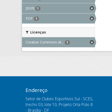
JSON
1
PDF
1
Licenças
Creative Commons At...
1
Endereço
Setor de Clubes Esportivos Sul - SCES,
trecho 03, lote 10, Projeto Orla Polo 8
- Brasília - DF