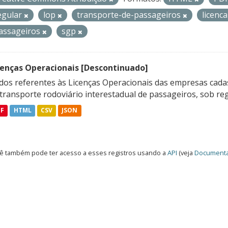
egular
lop
transporte-de-passageiros
licenc
assageiros
sgp
cenças Operacionais [Descontinuado]
dos referentes às Licenças Operacionais das empresas cadas
transporte rodoviário interestadual de passageiros, sob reg
DF
HTML
CSV
JSON
ê também pode ter acesso a esses registros usando a
API
(veja
Documenta