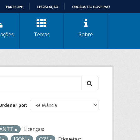
PARTICIPE
LEGISLAÇÃO
ÓRGÃOS DO GOVERNO
zações
Temas
Sobre
Ordenar por
- ANTT
Licenças:
F
JSON
CSV
Etiquetas: