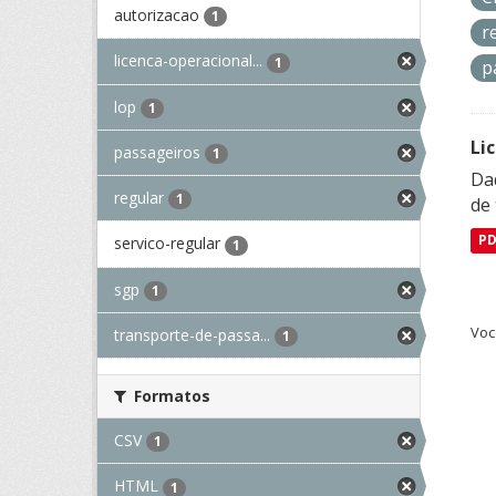
autorizacao
1
r
licenca-operacional...
1
p
lop
1
Li
passageiros
1
Da
regular
1
de 
P
servico-regular
1
sgp
1
Voc
transporte-de-passa...
1
Formatos
CSV
1
HTML
1