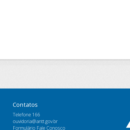
Contatos
Telefone 166
ouvidoria@antt.gov.br
Formulário Fale Conosco