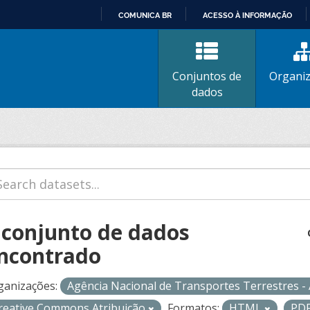
COMUNICA BR
ACESSO À INFORMAÇÃO
IR
PARA
O
Conjuntos de
Organi
CONTEÚDO
dados
 conjunto de dados
ncontrado
ganizações:
Agência Nacional de Transportes Terrestres 
reative Commons Atribuição
Formatos:
HTML
PD