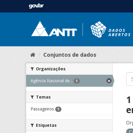
Conjuntos de dados
Organizações
Agência Nacional de...
1
1
Temas
e
Passageiros
1
Or
Etiquetas
C