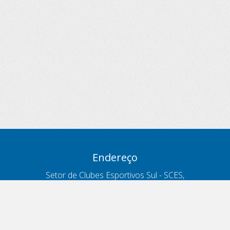
Endereço
Setor de Clubes Esportivos Sul - SCES,
trecho 03, lote 10, Projeto Orla Polo 8
- Brasília - DF