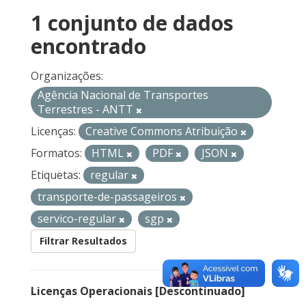
1 conjunto de dados
encontrado
Organizações:
Agência Nacional de Transportes
Terrestres - ANTT
Licenças:
Creative Commons Atribuição
Formatos:
HTML
PDF
JSON
Etiquetas:
regular
transporte-de-passageiros
servico-regular
sgp
Filtrar Resultados
Licenças Operacionais [Descontinuado]