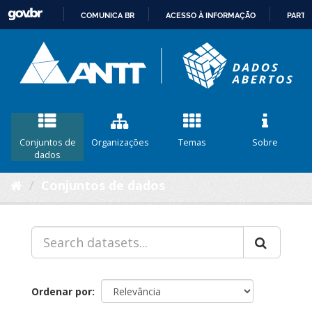
COMUNICA BR
ACESSO À INFORMAÇÃO
PARTI
IR
PARA
O
CONTEÚDO
Conjuntos de
Organizações
Temas
Sobre
dados
Conjuntos de dados
Ordenar por