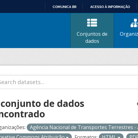
COMUNICA BR
ACESSO À INFORMAÇÃO
IR
PARA
O
Conjuntos de
Organi
CONTEÚDO
dados
 conjunto de dados
ncontrado
ganizações:
Agência Nacional de Transportes Terrestres 
reative Commons Atribuição
Formatos:
HTML
PD