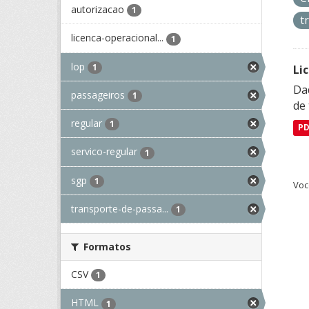
autorizacao
1
t
licenca-operacional...
1
lop
1
Li
Da
passageiros
1
de 
regular
1
P
servico-regular
1
sgp
1
Voc
transporte-de-passa...
1
Formatos
CSV
1
HTML
1