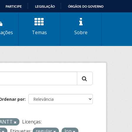
PARTICIPE
LEGISLAÇÃO
ÓRGÃOS DO GOVERNO
zações
Temas
Sobre
Ordenar por
- ANTT
Licenças:
F
Etiquetas:
regular
lop