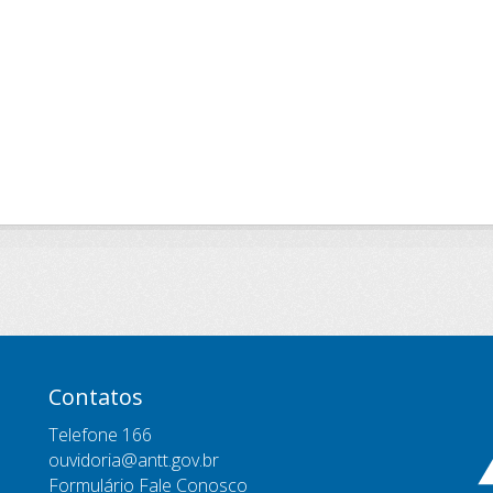
Contatos
Telefone 166
ouvidoria@antt.gov.br
Formulário Fale Conosco