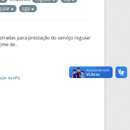
gular
sgp
tradas para prestação do serviço regular
ime de...
ção da API
).