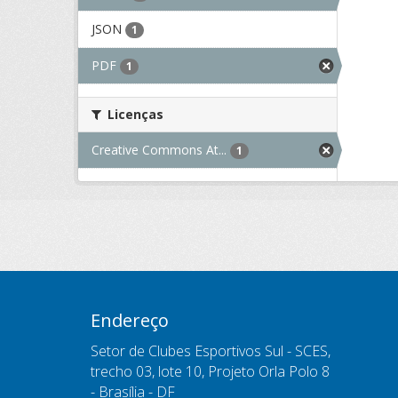
JSON
1
PDF
1
Licenças
Creative Commons At...
1
Endereço
Setor de Clubes Esportivos Sul - SCES,
trecho 03, lote 10, Projeto Orla Polo 8
- Brasília - DF