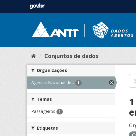
Conjuntos de dados
Organizações
Agência Nacional de...
1
1
Temas
e
Passageiros
1
Or
Etiquetas
C