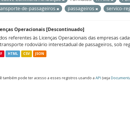
ransporte-de-passageiros
passageiros
servico-re
cenças Operacionais [Descontinuado]
dos referentes às Licenças Operacionais das empresas cadas
transporte rodoviário interestadual de passageiros, sob reg
DF
HTML
CSV
JSON
ê também pode ter acesso a esses registros usando a
API
(veja
Documenta