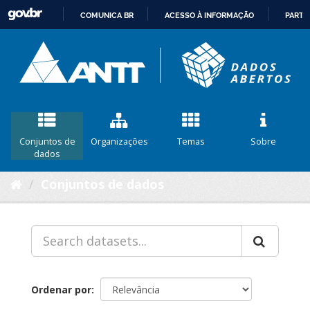
COMUNICA BR
ACESSO À INFORMAÇÃO
PARTI
IR
PARA
O
CONTEÚDO
Conjuntos de
Organizações
Temas
Sobre
dados
Conjuntos de dados
Ordenar por