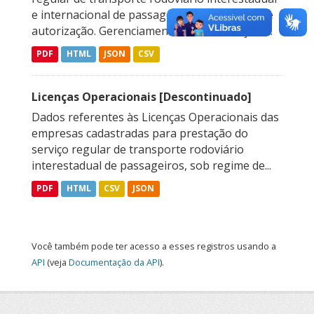
e internacional de passageiros, sob regime de
autorização. Gerenciamento de Autorizações...
PDF
HTML
JSON
CSV
Licenças Operacionais [Descontinuado]
Dados referentes às Licenças Operacionais das
empresas cadastradas para prestação do
serviço regular de transporte rodoviário
interestadual de passageiros, sob regime de...
PDF
HTML
CSV
JSON
Você também pode ter acesso a esses registros usando a
API
(veja
Documentação da API
).