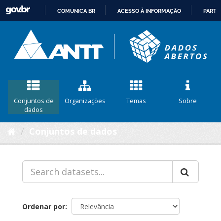
COMUNICA BR
ACESSO À INFORMAÇÃO
PARTI
IR
PARA
O
CONTEÚDO
Conjuntos de
Organizações
Temas
Sobre
dados
Conjuntos de dados
Ordenar por