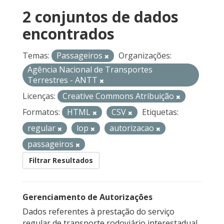
2 conjuntos de dados
encontrados
Temas:
Passageiros
Organizações:
Agência Nacional de Transportes
Terrestres - ANTT
Licenças:
Creative Commons Atribuição
Formatos:
HTML
CSV
Etiquetas:
regular
lop
autorizacao
passageiros
Filtrar Resultados
Gerenciamento de Autorizações
Dados referentes à prestação do serviço
regular de transporte rodoviário interestadual