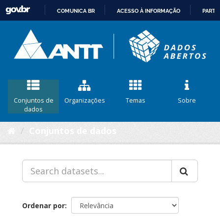
COMUNICA BR
ACESSO À INFORMAÇÃO
PARTI
IR
PARA
O
CONTEÚDO
Conjuntos de
Organizações
Temas
Sobre
dados
Conjuntos de dados
Ordenar por