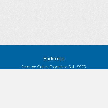
Endereço
Setor de Clubes Esportivos Sul - SCES,
trecho 03, lote 10, Projeto Orla Polo 8
- Brasília - DF
Contatos
Telefone 166