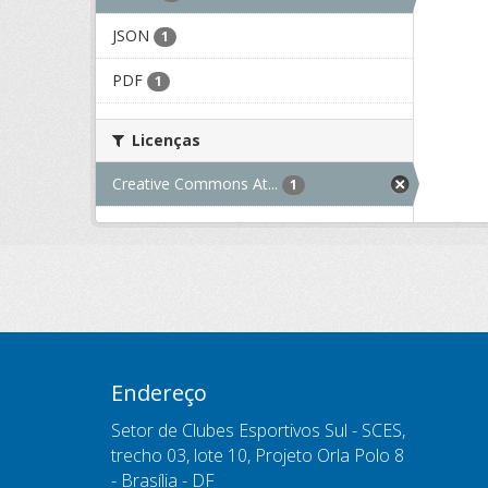
JSON
1
PDF
1
Licenças
Creative Commons At...
1
Endereço
Setor de Clubes Esportivos Sul - SCES,
trecho 03, lote 10, Projeto Orla Polo 8
- Brasília - DF