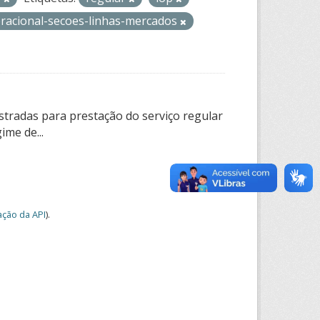
eracional-secoes-linhas-mercados
tradas para prestação do serviço regular
ime de...
ção da API
).