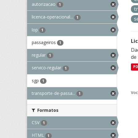
autorizacao
1
t
licenca-operacional...
1
s
lop
1
Li
passageiros
1
Da
regular
1
de 
P
servico-regular
1
sgp
1
Voc
transporte-de-passa...
1
Formatos
CSV
1
HTML
1