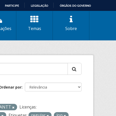
PARTICIPE
LEGISLAÇÃO
ÓRGÃOS DO GOVERNO
zações
Temas
Sobre
Ordenar por
- ANTT
Licenças:
V
Etiquetas:
regular
lop