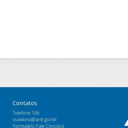
Contatos
Telefone 166
ouvidoria@antt.gov.br
Formulário Fale Conosco