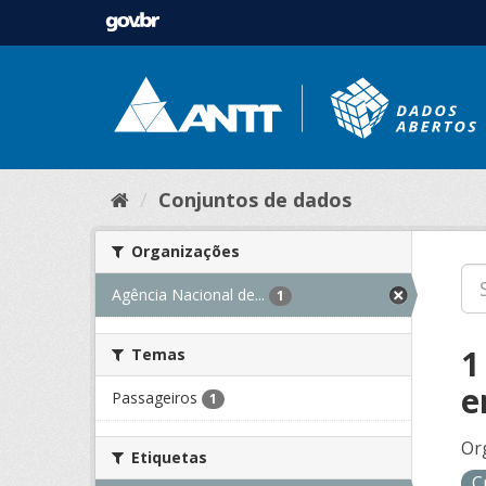
Conjuntos de dados
Organizações
Agência Nacional de...
1
1
Temas
e
Passageiros
1
Or
Etiquetas
C