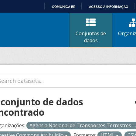
COMUNICA BR
ACESSO À INFORMAÇÃO
IR
PARA
O
Conjuntos de
Organi
CONTEÚDO
dados
 conjunto de dados
ncontrado
ganizações:
Agência Nacional de Transportes Terrestres 
reative Commons Atribuição
Formatos:
HTML
CS