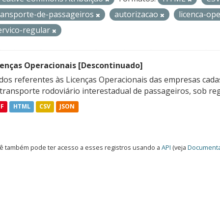
ransporte-de-passageiros
autorizacao
licenca-op
ervico-regular
cenças Operacionais [Descontinuado]
dos referentes às Licenças Operacionais das empresas cadas
transporte rodoviário interestadual de passageiros, sob reg
DF
HTML
CSV
JSON
ê também pode ter acesso a esses registros usando a
API
(veja
Documenta