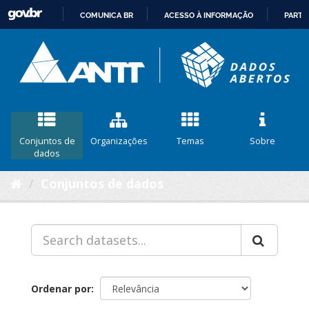
COMUNICA BR
ACESSO À INFORMAÇÃO
PARTI
IR
PARA
O
CONTEÚDO
Conjuntos de
Organizações
Temas
Sobre
dados
Conjuntos de dados
Ordenar por