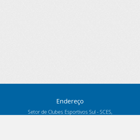
Endereço
Setor de Clubes Esportivos Sul - SCES,
trecho 03, lote 10, Projeto Orla Polo 8
- Brasília - DF