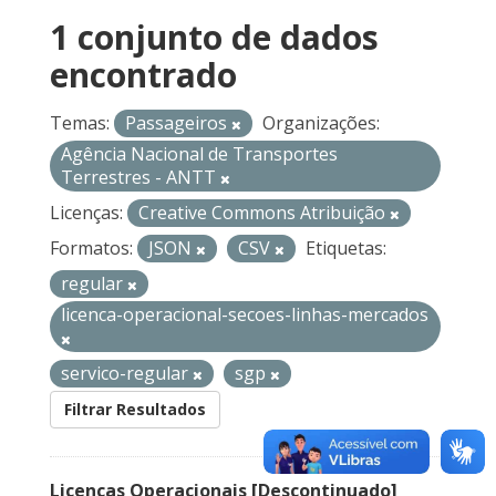
1 conjunto de dados
encontrado
Temas:
Passageiros
Organizações:
Agência Nacional de Transportes
Terrestres - ANTT
Licenças:
Creative Commons Atribuição
Formatos:
JSON
CSV
Etiquetas:
regular
licenca-operacional-secoes-linhas-mercados
servico-regular
sgp
Filtrar Resultados
Licenças Operacionais [Descontinuado]