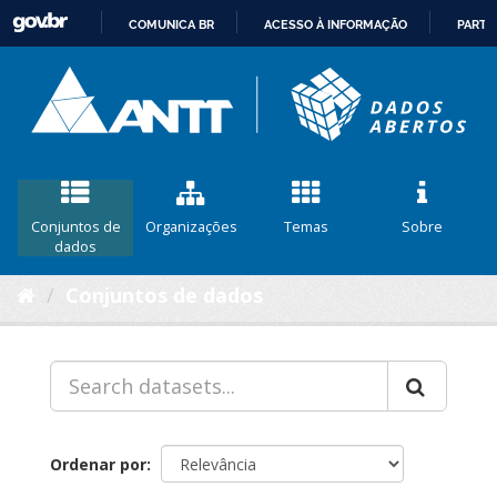
COMUNICA BR
ACESSO À INFORMAÇÃO
PARTI
IR
PARA
O
CONTEÚDO
Conjuntos de
Organizações
Temas
Sobre
dados
Conjuntos de dados
Ordenar por