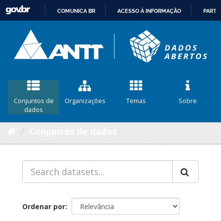
COMUNICA BR
ACESSO À INFORMAÇÃO
PARTI
IR
PARA
O
CONTEÚDO
Conjuntos de
Organizações
Temas
Sobre
dados
Conjuntos de dados
Ordenar por