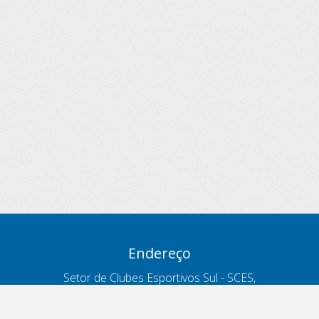
Endereço
Setor de Clubes Esportivos Sul - SCES,
trecho 03, lote 10, Projeto Orla Polo 8
- Brasília - DF