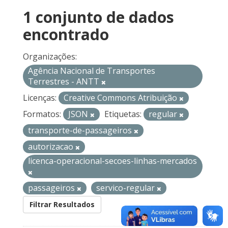
1 conjunto de dados
encontrado
Organizações:
Agência Nacional de Transportes
Terrestres - ANTT
Licenças:
Creative Commons Atribuição
Formatos:
JSON
Etiquetas:
regular
transporte-de-passageiros
autorizacao
licenca-operacional-secoes-linhas-mercados
passageiros
servico-regular
Filtrar Resultados