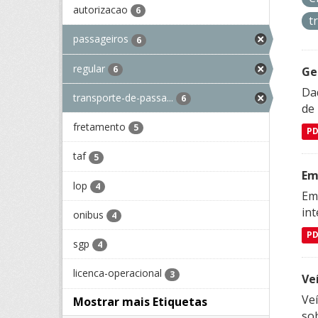
autorizacao
6
t
passageiros
6
regular
6
Ge
Dad
transporte-de-passa...
6
de
fretamento
5
P
taf
5
Em
lop
4
Emp
in
onibus
4
P
sgp
4
licenca-operacional
3
Ve
Veí
Mostrar mais Etiquetas
so