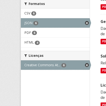
Formatos
P
CSV
6
Ge
JSON
6
Dad
PDF
6
de
P
HTML
4
Licenças
So
Re
Creative Commons At...
6
P
Li
Da
de 
P