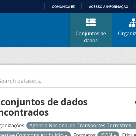
COMUNICA BR
ACESSO À INFORMAÇÃO
IR
PARA
O
Conjuntos de
Organi
CONTEÚDO
dados
 conjuntos de dados
ncontrados
ganizações:
Agência Nacional de Transportes Terrestres 
reative Commons Atribuição
Formatos:
JSON
Etique