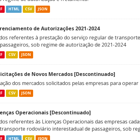
DF
HTML
CSV
JSON
renciamento de Autorizações 2021-2024
os referentes à prestação do serviço regular de transporte 
 passageiros, sob regime de autorização de 2021-2024
DF
CSV
JSON
licitações de Novos Mercados [Descontinuado]
lação dos mercados solicitados pelas empresas para operar 
DF
CSV
JSON
cenças Operacionais [Descontinuado]
dos referentes às Licenças Operacionais das empresas cadas
transporte rodoviário interestadual de passageiros, sob reg
DF
HTML
CSV
JSON