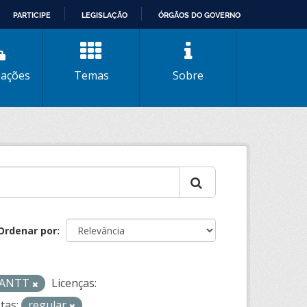
PARTICIPE
LEGISLAÇÃO
ÓRGÃOS DO GOVERNO
zações
Temas
Sobre
Ordenar por
- ANTT
Licenças:
tas:
regular