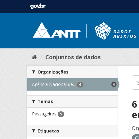
Conjuntos de dados
Organizações
Agência Nacional de...
6
6
Temas
e
Passageiros
5
Or
Etiquetas
C