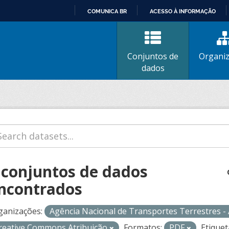
COMUNICA BR
ACESSO À INFORMAÇÃO
IR
PARA
O
Conjuntos de
Organi
CONTEÚDO
dados
 conjuntos de dados
ncontrados
ganizações:
Agência Nacional de Transportes Terrestres 
reative Commons Atribuição
Formatos:
PDF
Etiquet