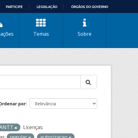
PARTICIPE
LEGISLAÇÃO
ÓRGÃOS DO GOVERNO
zações
Temas
Sobre
Ordenar por
- ANTT
Licenças:
as:
regular
autorizacao