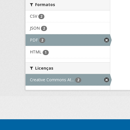
Formatos
CSV
2
JSON
2
PDF
2
HTML
1
Licenças
Creative Commons At...
2