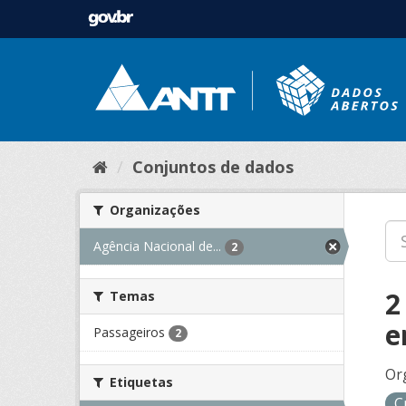
Conjuntos de dados
Organizações
Agência Nacional de...
2
2
Temas
e
Passageiros
2
Or
Etiquetas
C