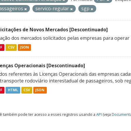
assageiros
servico-regular
sgp
licitações de Novos Mercados [Descontinuado]
lação dos mercados solicitados pelas empresas para operar 
DF
CSV
JSON
cenças Operacionais [Descontinuado]
dos referentes às Licenças Operacionais das empresas cadas
transporte rodoviário interestadual de passageiros, sob reg
DF
HTML
CSV
JSON
ê também pode ter acesso a esses registros usando a
API
(veja
Documenta