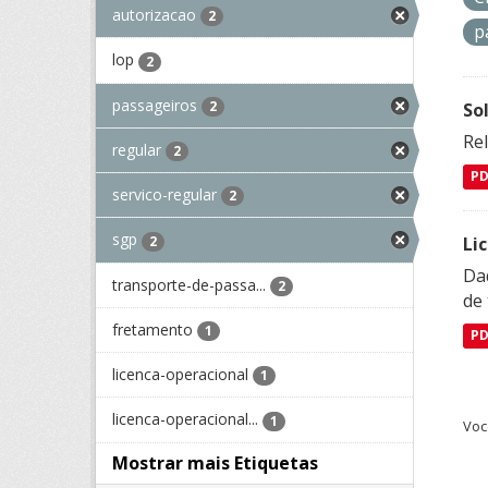
autorizacao
2
p
lop
2
passageiros
2
So
Re
regular
2
P
servico-regular
2
sgp
2
Li
Da
transporte-de-passa...
2
de 
fretamento
1
P
licenca-operacional
1
licenca-operacional...
1
Voc
Mostrar mais Etiquetas