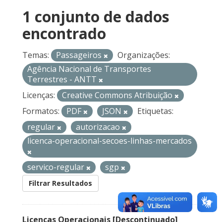
1 conjunto de dados
encontrado
Temas:
Passageiros
Organizações:
Agência Nacional de Transportes
Terrestres - ANTT
Licenças:
Creative Commons Atribuição
Formatos:
PDF
JSON
Etiquetas:
regular
autorizacao
licenca-operacional-secoes-linhas-mercados
servico-regular
sgp
Filtrar Resultados
Licenças Operacionais [Descontinuado]