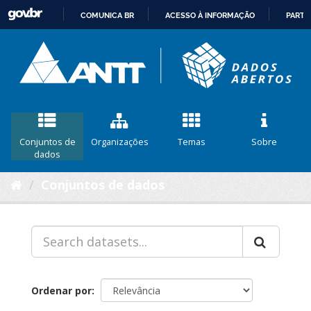
COMUNICA BR
ACESSO À INFORMAÇÃO
PARTI
IR
PARA
O
CONTEÚDO
Conjuntos de
Organizações
Temas
Sobre
dados
Conjuntos de dados
Ordenar por