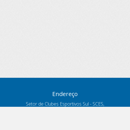
Endereço
Setor de Clubes Esportivos Sul - SCES,
trecho 03, lote 10, Projeto Orla Polo 8
- Brasília - DF