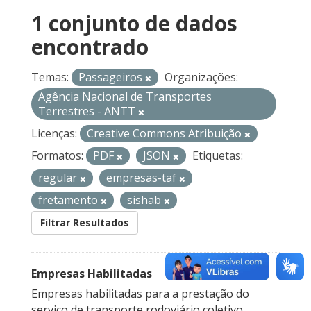
1 conjunto de dados
encontrado
Temas:
Passageiros
Organizações:
Agência Nacional de Transportes
Terrestres - ANTT
Licenças:
Creative Commons Atribuição
Formatos:
PDF
JSON
Etiquetas:
regular
empresas-taf
fretamento
sishab
Filtrar Resultados
Empresas Habilitadas
Empresas habilitadas para a prestação do
serviço de transporte rodoviário coletivo