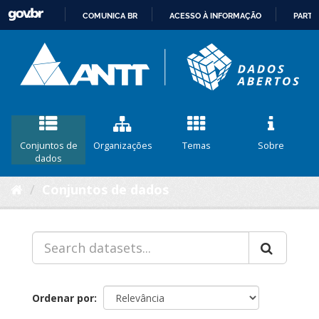
COMUNICA BR
ACESSO À INFORMAÇÃO
PARTI
IR
PARA
O
CONTEÚDO
Conjuntos de
Organizações
Temas
Sobre
dados
Conjuntos de dados
Ordenar por