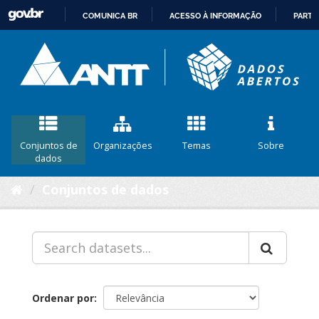
COMUNICA BR
ACESSO À INFORMAÇÃO
PARTI
IR
PARA
O
CONTEÚDO
Conjuntos de
Organizações
Temas
Sobre
dados
Conjuntos de dados
Ordenar por