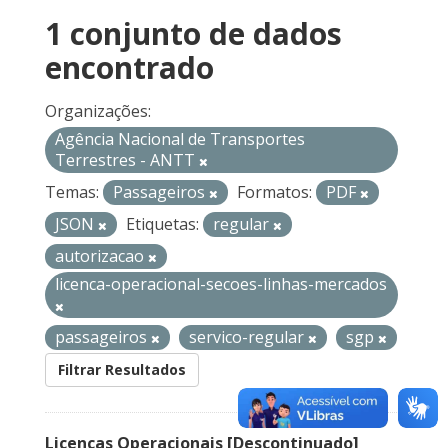
1 conjunto de dados
encontrado
Organizações:
Agência Nacional de Transportes
Terrestres - ANTT
Temas:
Passageiros
Formatos:
PDF
JSON
Etiquetas:
regular
autorizacao
licenca-operacional-secoes-linhas-mercados
passageiros
servico-regular
sgp
Filtrar Resultados
Licenças Operacionais [Descontinuado]