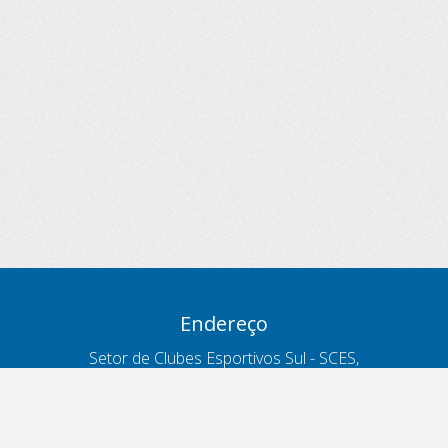
Endereço
Setor de Clubes Esportivos Sul - SCES,
trecho 03, lote 10, Projeto Orla Polo 8
- Brasília - DF