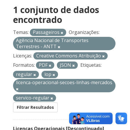
1 conjunto de dados
encontrado
Temas:
Passageiros
Organizações:
Agência Nacional de Transportes
Terrestres - ANTT
Licenças:
Creative Commons Atribuição
Formatos:
PDF
JSON
Etiquetas:
regular
lop
licenca-operacional-secoes-linhas-mercados
servico-regular
Filtrar Resultados
Licenças Operacionais [Descontinuado]