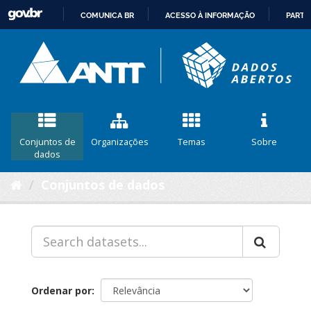
COMUNICA BR
ACESSO À INFORMAÇÃO
PARTI
IR
PARA
O
CONTEÚDO
Conjuntos de
Organizações
Temas
Sobre
dados
Conjuntos de dados
Ordenar por