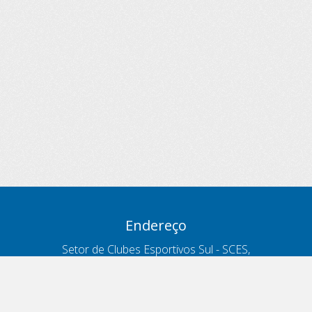
Endereço
Setor de Clubes Esportivos Sul - SCES,
trecho 03, lote 10, Projeto Orla Polo 8
- Brasília - DF