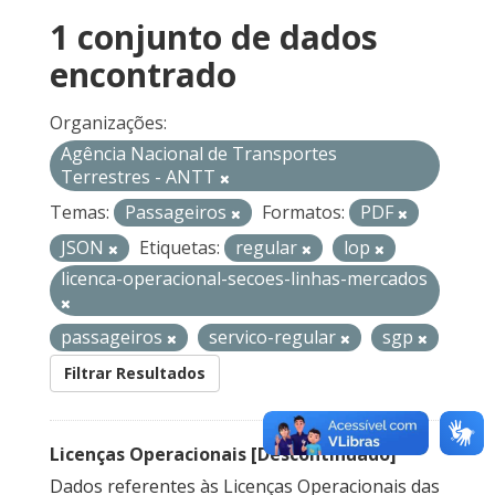
1 conjunto de dados
encontrado
Organizações:
Agência Nacional de Transportes
Terrestres - ANTT
Temas:
Passageiros
Formatos:
PDF
JSON
Etiquetas:
regular
lop
licenca-operacional-secoes-linhas-mercados
passageiros
servico-regular
sgp
Filtrar Resultados
Licenças Operacionais [Descontinuado]
Dados referentes às Licenças Operacionais das