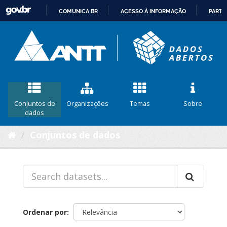
COMUNICA BR
ACESSO À INFORMAÇÃO
PARTI
IR
PARA
O
CONTEÚDO
Conjuntos de
Organizações
Temas
Sobre
dados
Conjuntos de dados
Ordenar por