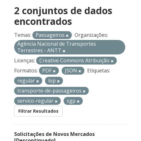
2 conjuntos de dados
encontrados
Temas:
Passageiros
Organizações:
Agência Nacional de Transportes
Terrestres - ANTT
Licenças:
Creative Commons Atribuição
Formatos:
PDF
JSON
Etiquetas:
regular
lop
transporte-de-passageiros
servico-regular
sgp
Filtrar Resultados
Solicitações de Novos Mercados
[Descontinuado]