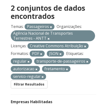
2 conjuntos de dados
encontrados
Temas:
Passageiros
Organizações:
Agência Nacional de Transportes
Terrestres - ANTT
Licenças:
Creative Commons Atribuição
Formatos:
PDF
JSON
Etiquetas:
regular
transporte-de-passageiros
autorizacao
fretamento
servico-regular
Filtrar Resultados
Empresas Habilitadas