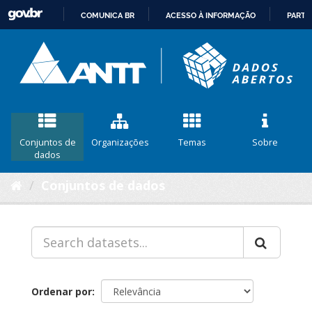
COMUNICA BR
ACESSO À INFORMAÇÃO
PARTI
IR
PARA
O
CONTEÚDO
Conjuntos de
Organizações
Temas
Sobre
dados
Conjuntos de dados
Ordenar por