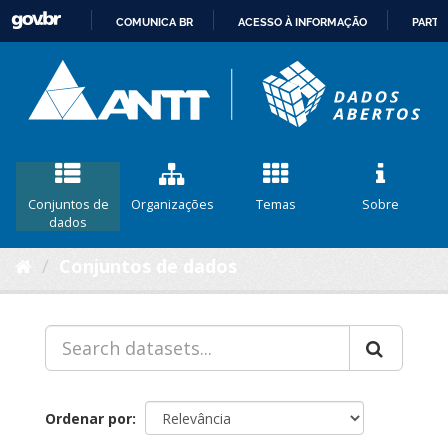
COMUNICA BR
ACESSO À INFORMAÇÃO
PARTI
IR
PARA
O
CONTEÚDO
Conjuntos de
Organizações
Temas
Sobre
dados
Conjuntos de dados
Ordenar por