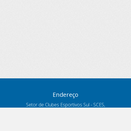
Endereço
Setor de Clubes Esportivos Sul - SCES,
trecho 03, lote 10, Projeto Orla Polo 8
- Brasília - DF