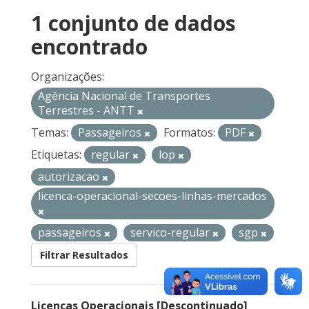
1 conjunto de dados
encontrado
Organizações:
Agência Nacional de Transportes
Terrestres - ANTT
Temas:
Passageiros
Formatos:
PDF
Etiquetas:
regular
lop
autorizacao
licenca-operacional-secoes-linhas-mercados
passageiros
servico-regular
sgp
Filtrar Resultados
Licenças Operacionais [Descontinuado]