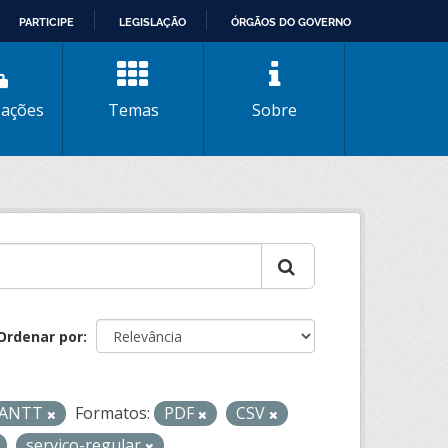
PARTICIPE
LEGISLAÇÃO
ÓRGÃOS DO GOVERNO
zações
Temas
Sobre
Ordenar por
- ANTT
Formatos:
PDF
CSV
servico-regular