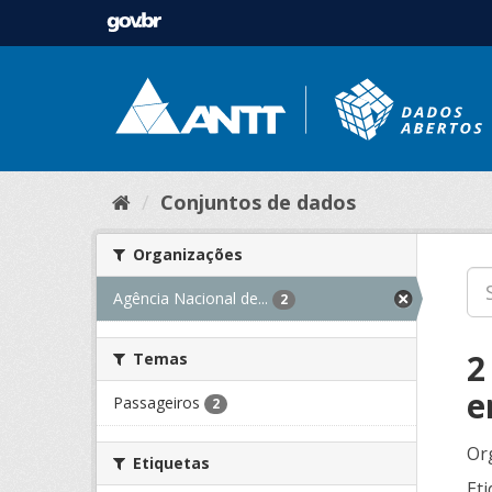
Conjuntos de dados
Organizações
Agência Nacional de...
2
2
Temas
e
Passageiros
2
Or
Etiquetas
Eti