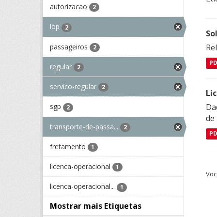
autorizacao
2
lop
2
So
passageiros
Re
2
P
regular
2
servico-regular
2
Li
Da
sgp
2
de 
transporte-de-passa...
2
P
fretamento
1
licenca-operacional
1
Voc
licenca-operacional...
1
Mostrar mais Etiquetas