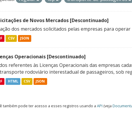
licitações de Novos Mercados [Descontinuado]
lação dos mercados solicitados pelas empresas para operar 
DF
CSV
JSON
cenças Operacionais [Descontinuado]
dos referentes às Licenças Operacionais das empresas cadas
transporte rodoviário interestadual de passageiros, sob reg
DF
HTML
CSV
JSON
ê também pode ter acesso a esses registros usando a
API
(veja
Documenta