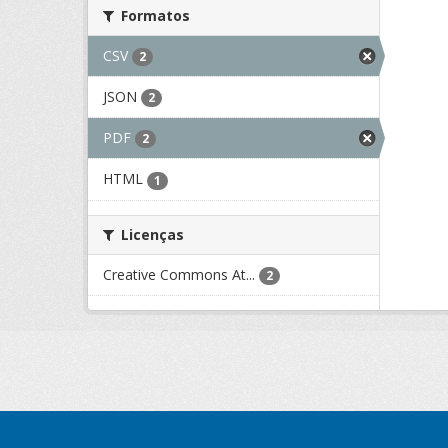
Formatos
CSV
2
JSON
2
PDF
2
HTML
1
Licenças
Creative Commons At...
2