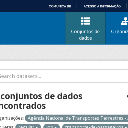
COMUNICA BR
ACESSO À INFORMAÇÃO
IR
PARA
O
Conjuntos de
Organi
CONTEÚDO
dados
 conjuntos de dados
ncontrados
ganizações:
Agência Nacional de Transportes Terrestres 
quetas:
regular
lop
transporte-de-passageiros