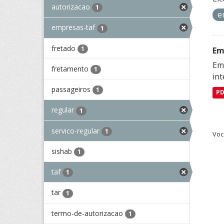
autorizacao
1
e
empresas-taf
1
fretado
1
Em
Emp
fretamento
1
in
passageiros
1
P
regular
1
servico-regular
1
Voc
sishab
1
taf
1
tar
1
termo-de-autorizacao
1