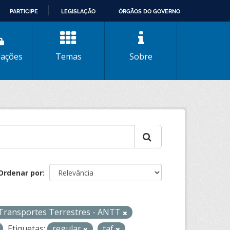
PARTICIPE
LEGISLAÇÃO
ÓRGÃOS DO GOVERNO
zações
Temas
Sobre
Ordenar por
 Transportes Terrestres - ANTT
Etiquetas:
regular
taf