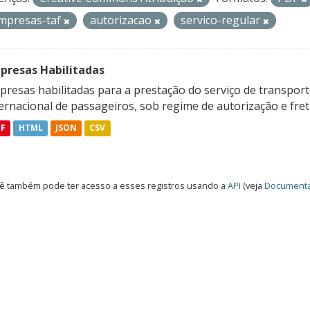
mpresas-taf
autorizacao
servico-regular
presas Habilitadas
resas habilitadas para a prestação do serviço de transporte
ternacional de passageiros, sob regime de autorização e fre
DF
HTML
JSON
CSV
ê também pode ter acesso a esses registros usando a
API
(veja
Documenta