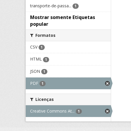
transporte-de-passa...
1
Mostrar somente Etiquetas
popular
Formatos
CSV
1
HTML
1
JSON
1
PDF
1
Licenças
Creative Commons At...
1