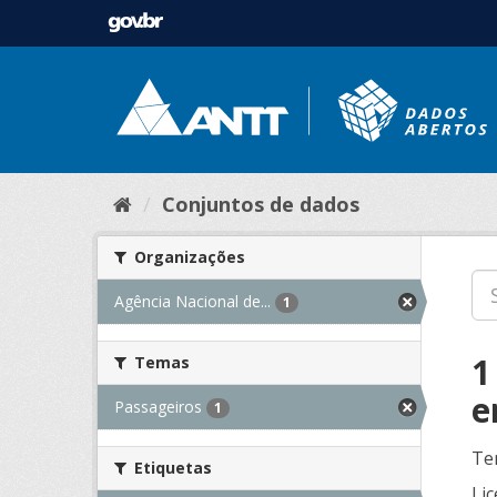
Conjuntos de dados
Organizações
Agência Nacional de...
1
1
Temas
e
Passageiros
1
Te
Etiquetas
Lic