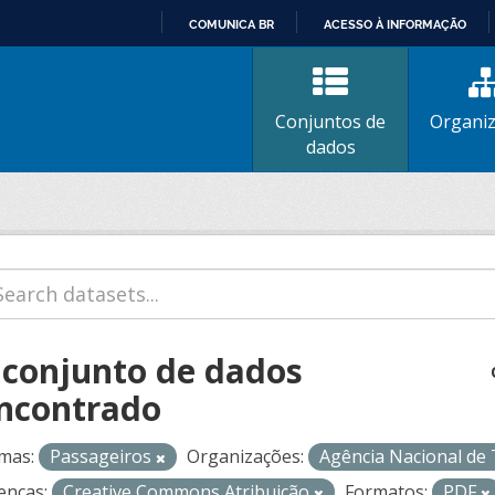
COMUNICA BR
ACESSO À INFORMAÇÃO
IR
PARA
O
Conjuntos de
Organi
CONTEÚDO
dados
 conjunto de dados
ncontrado
mas:
Passageiros
Organizações:
Agência Nacional de
enças:
Creative Commons Atribuição
Formatos:
PDF