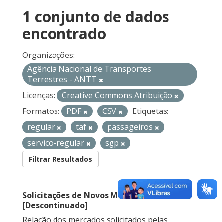
1 conjunto de dados
encontrado
Organizações:
Agência Nacional de Transportes
Terrestres - ANTT
Licenças:
Creative Commons Atribuição
Formatos:
PDF
CSV
Etiquetas:
regular
taf
passageiros
servico-regular
sgp
Filtrar Resultados
Solicitações de Novos Mercados
[Descontinuado]
Relação dos mercados solicitados pelas