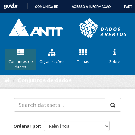
COMUNICA BR
ACESSO À INFORMAÇÃO
PARTI
IR
PARA
O
CONTEÚDO
Conjuntos de
Organizações
Temas
Sobre
dados
Conjuntos de dados
Ordenar por