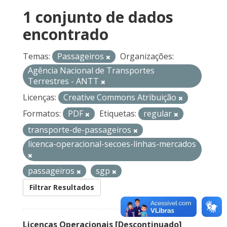
1 conjunto de dados
encontrado
Temas:
Passageiros
Organizações:
Agência Nacional de Transportes
Terrestres - ANTT
Licenças:
Creative Commons Atribuição
Formatos:
PDF
Etiquetas:
regular
transporte-de-passageiros
licenca-operacional-secoes-linhas-mercados
passageiros
sgp
Filtrar Resultados
Licenças Operacionais [Descontinuado]