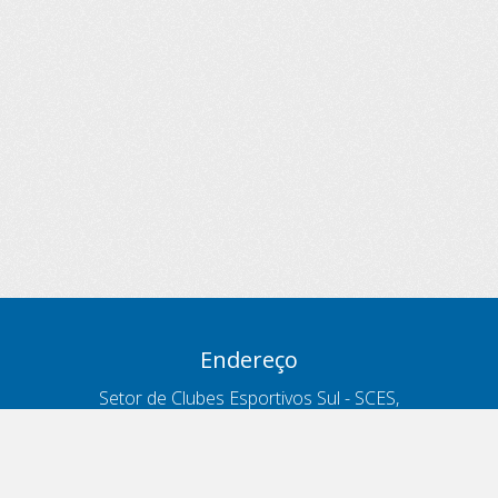
Endereço
Setor de Clubes Esportivos Sul - SCES,
trecho 03, lote 10, Projeto Orla Polo 8
- Brasília - DF