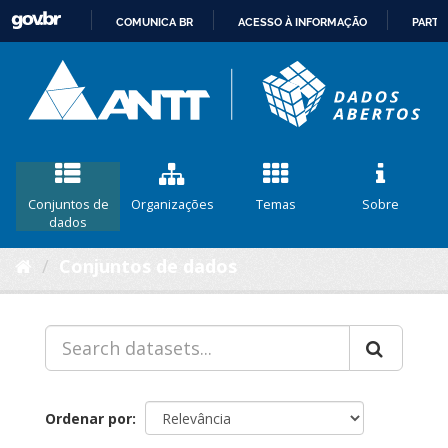
COMUNICA BR
ACESSO À INFORMAÇÃO
PARTI
IR
PARA
O
CONTEÚDO
Conjuntos de
Organizações
Temas
Sobre
dados
Conjuntos de dados
Ordenar por