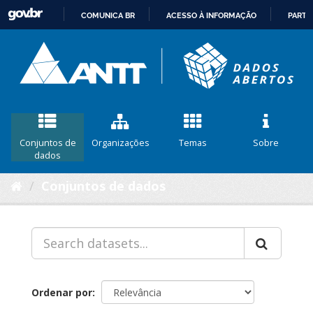
COMUNICA BR
ACESSO À INFORMAÇÃO
PARTI
IR
PARA
O
CONTEÚDO
Conjuntos de
Organizações
Temas
Sobre
dados
Conjuntos de dados
Ordenar por