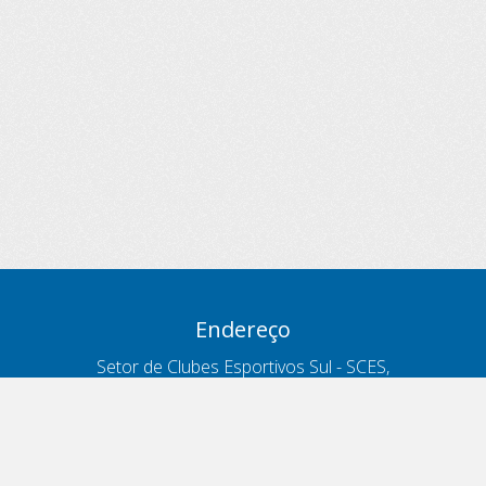
Endereço
Setor de Clubes Esportivos Sul - SCES,
trecho 03, lote 10, Projeto Orla Polo 8
- Brasília - DF