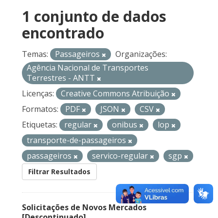
1 conjunto de dados
encontrado
Temas:
Passageiros
Organizações:
Agência Nacional de Transportes
Terrestres - ANTT
Licenças:
Creative Commons Atribuição
Formatos:
PDF
JSON
CSV
Etiquetas:
regular
onibus
lop
transporte-de-passageiros
passageiros
servico-regular
sgp
Filtrar Resultados
Solicitações de Novos Mercados
[Descontinuado]