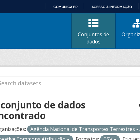
COMUNICA BR
ACESSO À INFORMAÇÃO
IR
PARA
O
Conjuntos de
Organi
CONTEÚDO
dados
 conjunto de dados
ncontrado
ganizações:
Agência Nacional de Transportes Terrestres 
reative Commons Atribuição
Formatos:
CSV
Etiquet