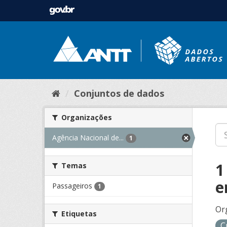
Conjuntos de dados
Organizações
Agência Nacional de...
1
1
Temas
e
Passageiros
1
Or
Etiquetas
C