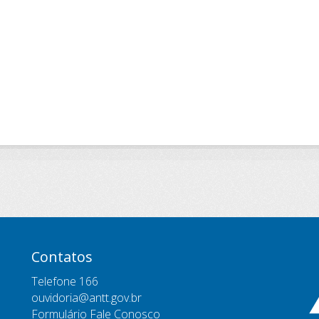
Contatos
Telefone 166
ouvidoria@antt.gov.br
Formulário Fale Conosco