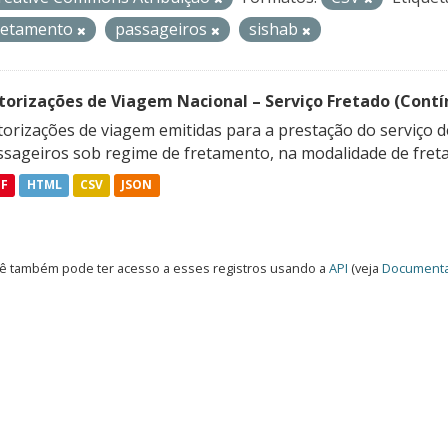
retamento
passageiros
sishab
torizações de Viagem Nacional – Serviço Fretado (Contí
orizações de viagem emitidas para a prestação do serviço d
ssageiros sob regime de fretamento, na modalidade de freta
DF
HTML
CSV
JSON
ê também pode ter acesso a esses registros usando a
API
(veja
Documenta