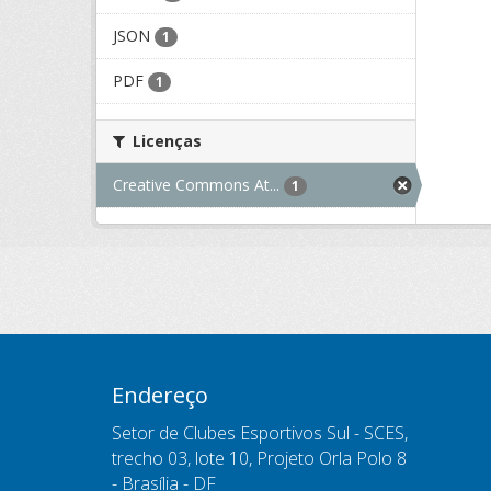
JSON
1
PDF
1
Licenças
Creative Commons At...
1
Endereço
Setor de Clubes Esportivos Sul - SCES,
trecho 03, lote 10, Projeto Orla Polo 8
- Brasília - DF