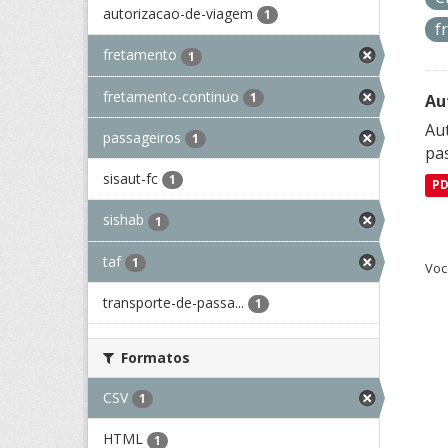
autorizacao-de-viagem
1
f
fretamento
1
fretamento-continuo
1
Au
Aut
passageiros
1
pa
sisaut-fc
1
P
sishab
1
taf
1
Voc
transporte-de-passa...
1
Formatos
CSV
1
HTML
1