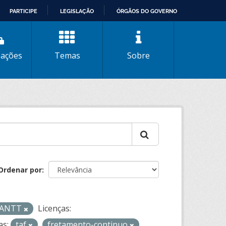
PARTICIPE
LEGISLAÇÃO
ÓRGÃOS DO GOVERNO
zações
Temas
Sobre
Ordenar por
- ANTT
Licenças:
as:
taf
fretamento-continuo