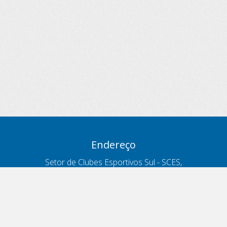
Endereço
Setor de Clubes Esportivos Sul - SCES,
trecho 03, lote 10, Projeto Orla Polo 8
- Brasília - DF
Contatos