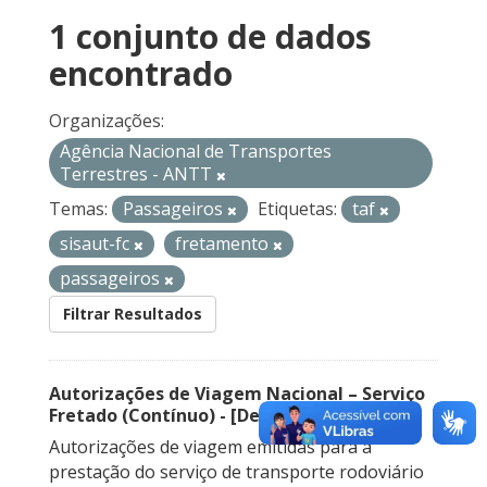
1 conjunto de dados
encontrado
Organizações:
Agência Nacional de Transportes
Terrestres - ANTT
Temas:
Passageiros
Etiquetas:
taf
sisaut-fc
fretamento
passageiros
Filtrar Resultados
Autorizações de Viagem Nacional – Serviço
Fretado (Contínuo) - [Descontinuado]
Autorizações de viagem emitidas para a
prestação do serviço de transporte rodoviário