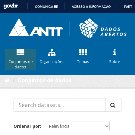
COMUNICA BR
ACESSO À INFORMAÇÃO
PARTI
IR
PARA
O
CONTEÚDO
Conjuntos de
Organizações
Temas
Sobre
dados
Conjuntos de dados
Ordenar por