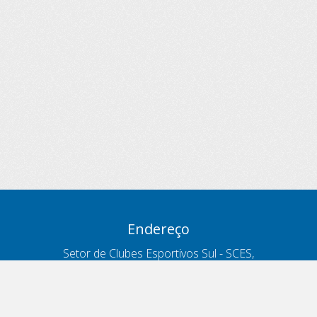
Endereço
Setor de Clubes Esportivos Sul - SCES,
trecho 03, lote 10, Projeto Orla Polo 8
- Brasília - DF