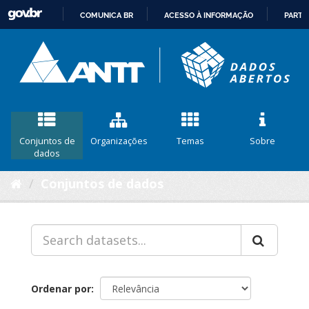
COMUNICA BR
ACESSO À INFORMAÇÃO
PARTI
IR
PARA
O
CONTEÚDO
Conjuntos de
Organizações
Temas
Sobre
dados
Conjuntos de dados
Ordenar por