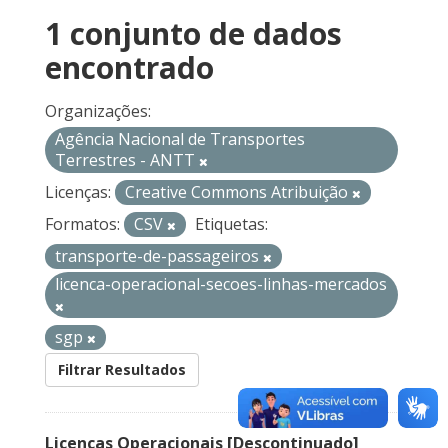
1 conjunto de dados
encontrado
Organizações:
Agência Nacional de Transportes
Terrestres - ANTT
Licenças:
Creative Commons Atribuição
Formatos:
CSV
Etiquetas:
transporte-de-passageiros
licenca-operacional-secoes-linhas-mercados
sgp
Filtrar Resultados
Licenças Operacionais [Descontinuado]