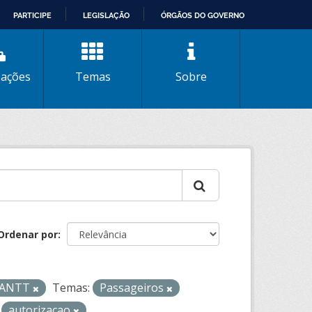
PARTICIPE
LEGISLAÇÃO
ÓRGÃOS DO GOVERNO
zações
Temas
Sobre
Ordenar por
- ANTT
Temas:
Passageiros
autorizacao