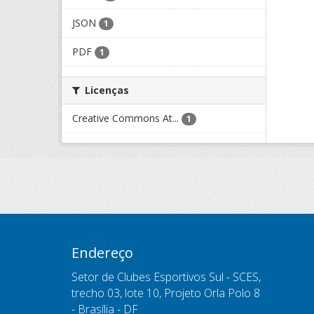
JSON
1
PDF
1
Licenças
Creative Commons At...
1
Endereço
Setor de Clubes Esportivos Sul - SCES,
trecho 03, lote 10, Projeto Orla Polo 8
- Brasília - DF