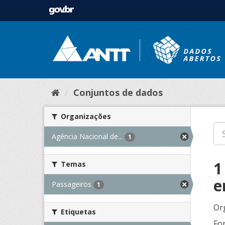
Conjuntos de dados
Organizações
Agência Nacional de...
1
1
Temas
e
Passageiros
1
Or
Etiquetas
Fo