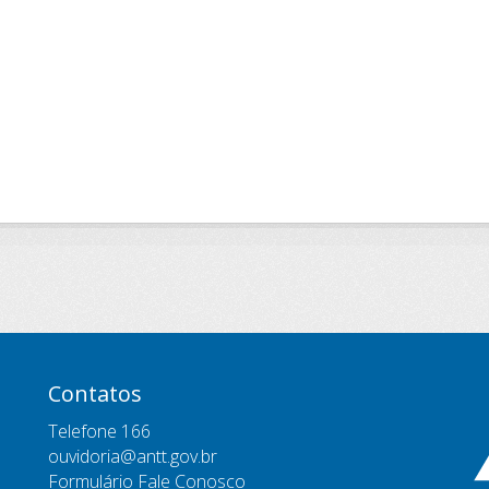
Contatos
Telefone 166
ouvidoria@antt.gov.br
Formulário Fale Conosco