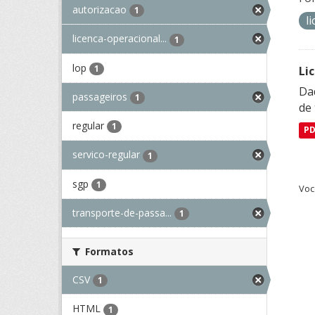
autorizacao
1
l
licenca-operacional...
1
lop
1
Li
Da
passageiros
1
de 
regular
1
P
servico-regular
1
sgp
1
Voc
transporte-de-passa...
1
Formatos
CSV
1
HTML
1