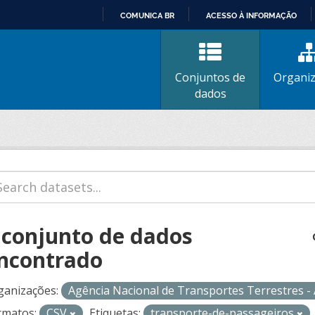
COMUNICA BR
ACESSO À INFORMAÇÃO
IR
PARA
O
Conjuntos de
Organi
CONTEÚDO
dados
 conjunto de dados
ncontrado
ganizações:
Agência Nacional de Transportes Terrestres 
rmatos:
CSV
Etiquetas:
transporte-de-passageiros