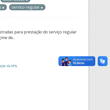
os
servico-regular
tradas para prestação do serviço regular
ime de...
ção da API
).