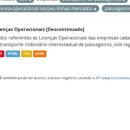
icenca-operacional-secoes-linhas-mercados
passageir
cenças Operacionais [Descontinuado]
dos referentes às Licenças Operacionais das empresas cadas
transporte rodoviário interestadual de passageiros, sob reg
DF
HTML
CSV
JSON
ê também pode ter acesso a esses registros usando a
API
(veja
Documenta