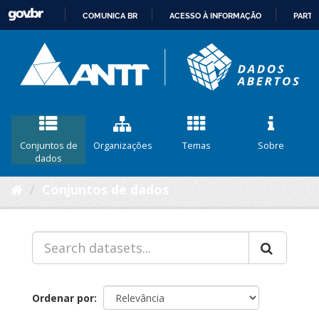
COMUNICA BR
ACESSO À INFORMAÇÃO
PARTI
IR
PARA
O
CONTEÚDO
Conjuntos de
Organizações
Temas
Sobre
dados
Conjuntos de dados
Ordenar por