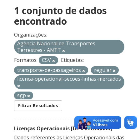
1 conjunto de dados
encontrado
Organizações:
Agência Nacional de Transportes
Terrestres - ANTT
Formatos:
CSV
Etiquetas:
transporte-de-passageiros
regular
licenca-operacional-secoes-linhas-mercados
sgp
Filtrar Resultados
Licenças Operacionais [Descontinuado]
Dados referentes às Licenças Operacionais das