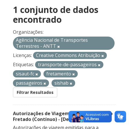
1 conjunto de dados
encontrado
Organizações:
Agência Nacional de Transportes
Terrestres - ANTT
Licenças:
Creative Commons Atribuição
Etiquetas:
transporte-de-passageiros
sisaut-fc
fretamento
passageiros
sishab
Filtrar Resultados
Autorizações de Viagem Nacional – Serviço
Fretado (Contínuo) - [Descontinuado]
Autorizações de viagem emitidas para a