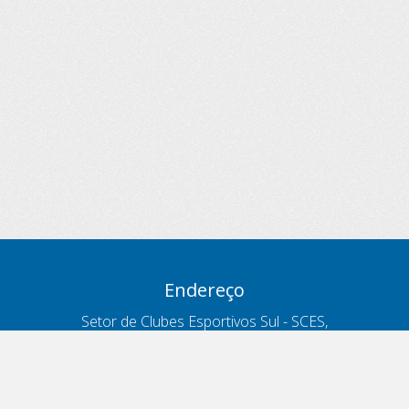
Endereço
Setor de Clubes Esportivos Sul - SCES,
trecho 03, lote 10, Projeto Orla Polo 8
- Brasília - DF