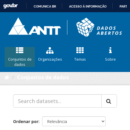
COMUNICA BR
ACESSO À INFORMAÇÃO
PARTI
IR
PARA
O
CONTEÚDO
Conjuntos de
Organizações
Temas
Sobre
dados
Conjuntos de dados
Ordenar por