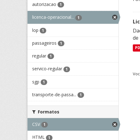
autorizacao
1
licenca-operacional...
1
Li
lop
Da
1
de 
passageiros
1
P
regular
1
servico-regular
1
Voc
sgp
1
transporte-de-passa...
1
Formatos
CSV
1
HTML
1