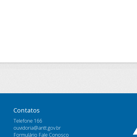
Contatos
Telefone 166
ouvidoria@antt.gov.br
Formulário Fale Conosco