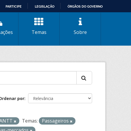
PARTICIPE
LEGISLAÇÃO
ÓRGÃOS DO GOVERNO
zações
Temas
Sobre
Ordenar por
- ANTT
Temas:
Passageiros
nhas-mercados