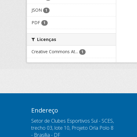
JSON
1
PDF
1
Licenças
Creative Commons At...
1
Endereço
Setor de Clubes Esportivos Sul - SCES,
trecho 03, lote 10, Projeto Orla Polo 8
- Brasília - DF