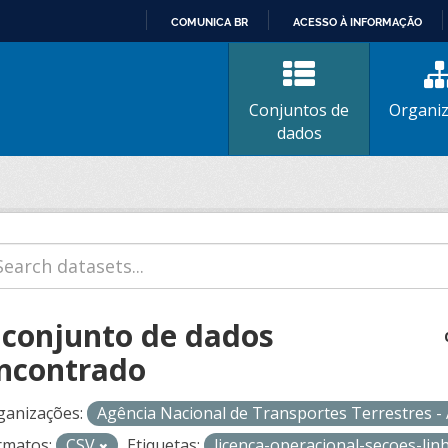
COMUNICA BR
ACESSO À INFORMAÇÃO
IR
PARA
O
Conjuntos de
Organi
CONTEÚDO
dados
 conjunto de dados
ncontrado
ganizações:
Agência Nacional de Transportes Terrestres 
rmatos:
CSV
Etiquetas:
licenca-operacional-secoes-li