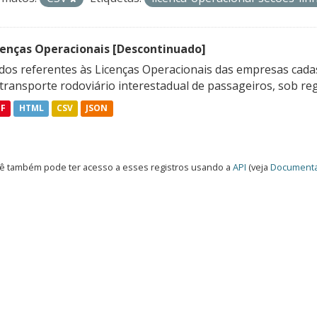
cenças Operacionais [Descontinuado]
dos referentes às Licenças Operacionais das empresas cadas
transporte rodoviário interestadual de passageiros, sob reg
DF
HTML
CSV
JSON
ê também pode ter acesso a esses registros usando a
API
(veja
Documenta