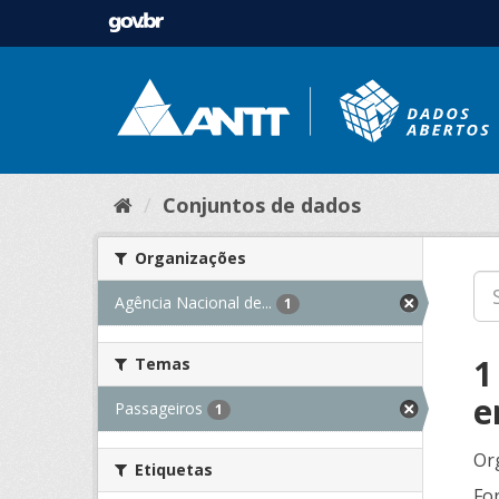
Conjuntos de dados
Organizações
Agência Nacional de...
1
1
Temas
e
Passageiros
1
Or
Etiquetas
Fo