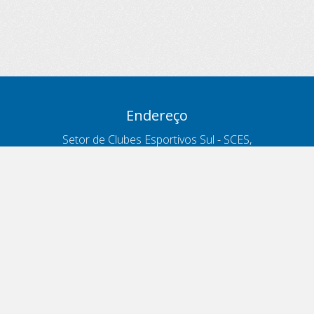
Endereço
Setor de Clubes Esportivos Sul - SCES,
trecho 03, lote 10, Projeto Orla Polo 8
- Brasília - DF
Contatos
Telefone 166
ouvidoria@antt.gov.br
Formulário Fale Conosco