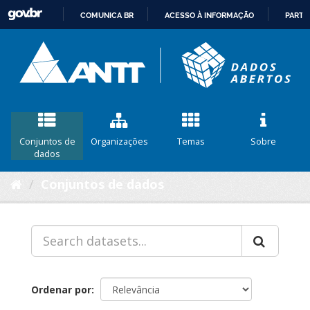
COMUNICA BR
ACESSO À INFORMAÇÃO
PARTI
IR
PARA
O
CONTEÚDO
Conjuntos de
Organizações
Temas
Sobre
dados
Conjuntos de dados
Ordenar por