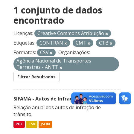
1 conjunto de dados
encontrado
Licenças:
Creative Commons Atribuição
Etiquetas:
CONTRAN
CMT
CTB
Formatos:
CSV
Organizações:
Agência Nacional de Transportes
Terrestres - ANTT
Filtrar Resultados
SIFAMA - Autos de Infração de Trânsito
Relação anual dos autos de infração de
trânsito.
PDF
CSV
JSON