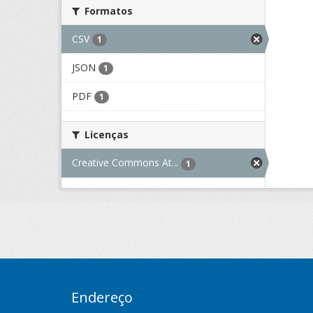
Formatos
CSV
1
JSON
1
PDF
1
Licenças
Creative Commons At...
1
Endereço