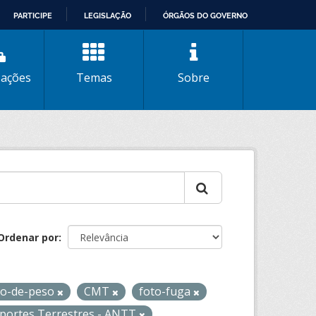
PARTICIPE
LEGISLAÇÃO
ÓRGÃOS DO GOVERNO
zações
Temas
Sobre
Ordenar por
so-de-peso
CMT
foto-fuga
sportes Terrestres - ANTT