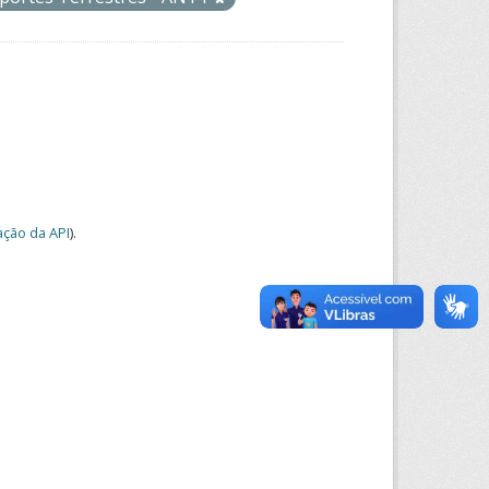
ção da API
).