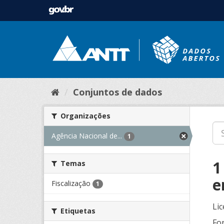
Conjuntos de dados
Organizações
Agência Nacional de...
1
1
Temas
e
Fiscalização
1
Lic
Etiquetas
Fo