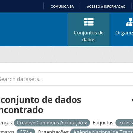
COMUNICA BR
ACESSO À INFORMAÇÃO
IR
PARA
O
Conjuntos de
Organi
CONTEÚDO
dados
 conjunto de dados
ncontrado
enças:
Creative Commons Atribuição
Etiquetas:
exces
rmatos:
CSV
Organizações:
Agência Nacional de Tran