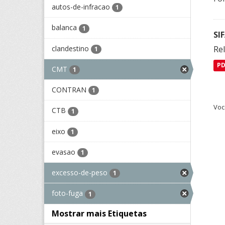
autos-de-infracao
1
balanca
1
SI
clandestino
Rel
1
P
CMT
1
CONTRAN
1
Voc
CTB
1
eixo
1
evasao
1
excesso-de-peso
1
foto-fuga
1
Mostrar mais Etiquetas