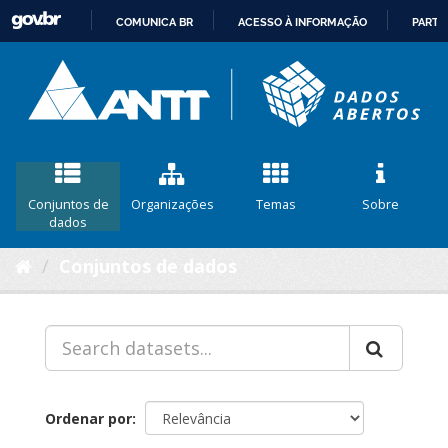
COMUNICA BR
ACESSO À INFORMAÇÃO
PARTI
IR
PARA
O
CONTEÚDO
Conjuntos de
Organizações
Temas
Sobre
dados
Conjuntos de dados
Ordenar por