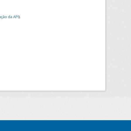
ção da API
).