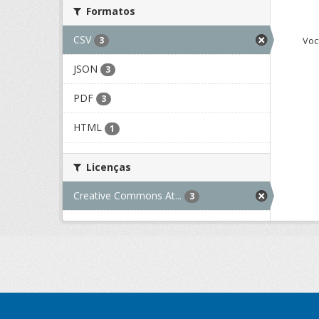
Formatos
CSV
Voc
3
JSON
3
PDF
3
HTML
1
Licenças
Creative Commons At...
3