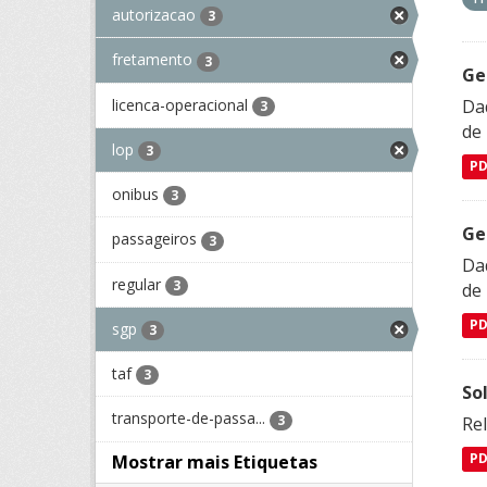
autorizacao
3
fretamento
3
Ge
licenca-operacional
Dad
3
de
lop
3
P
onibus
3
Ge
passageiros
3
Dad
regular
3
de
P
sgp
3
taf
3
So
transporte-de-passa...
3
Re
Mostrar mais Etiquetas
P