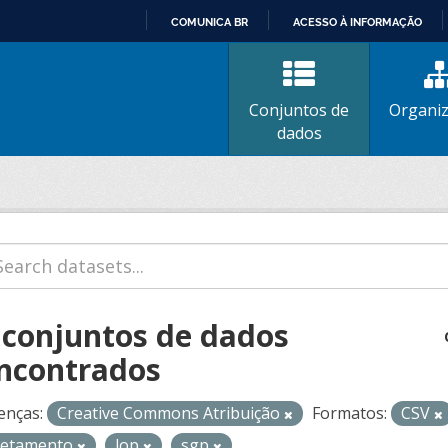
COMUNICA BR
ACESSO À INFORMAÇÃO
IR
PARA
O
Conjuntos de
Organi
CONTEÚDO
dados
 conjuntos de dados
ncontrados
enças:
Creative Commons Atribuição
Formatos:
CSV
retamento
lop
sgp