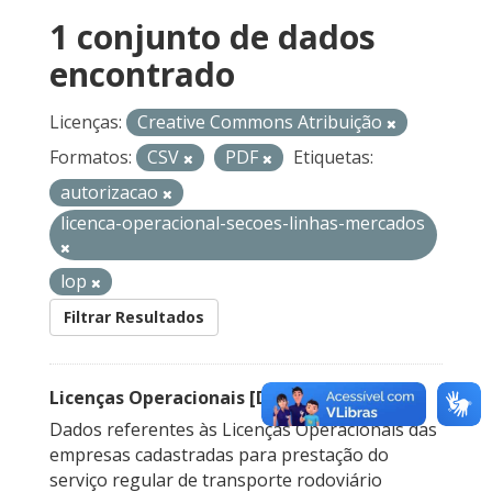
1 conjunto de dados
encontrado
Licenças:
Creative Commons Atribuição
Formatos:
CSV
PDF
Etiquetas:
autorizacao
licenca-operacional-secoes-linhas-mercados
lop
Filtrar Resultados
Licenças Operacionais [Descontinuado]
Dados referentes às Licenças Operacionais das
empresas cadastradas para prestação do
serviço regular de transporte rodoviário