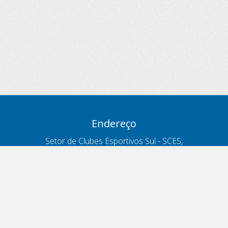
Endereço
Setor de Clubes Esportivos Sul - SCES,
trecho 03, lote 10, Projeto Orla Polo 8
- Brasília - DF
Contatos
Telefone 166