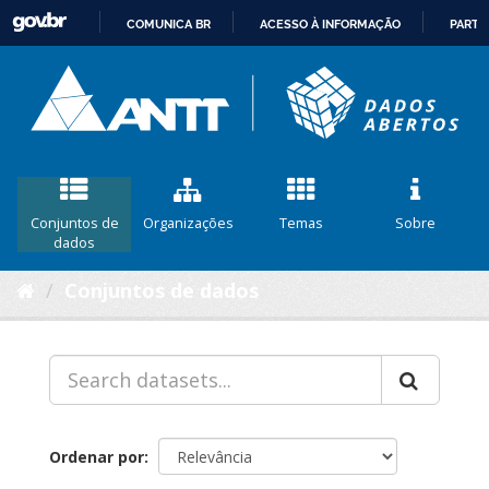
COMUNICA BR
ACESSO À INFORMAÇÃO
PARTI
IR
PARA
O
CONTEÚDO
Conjuntos de
Organizações
Temas
Sobre
dados
Conjuntos de dados
Ordenar por