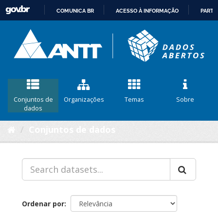
COMUNICA BR
ACESSO À INFORMAÇÃO
PARTI
IR
PARA
O
CONTEÚDO
Conjuntos de
Organizações
Temas
Sobre
dados
Conjuntos de dados
Ordenar por