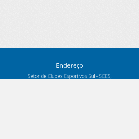
Endereço
Setor de Clubes Esportivos Sul - SCES,
trecho 03, lote 10, Projeto Orla Polo 8
- Brasília - DF
Contatos
Telefone 166
ouvidoria@antt.gov.br
Formulário Fale Conosco