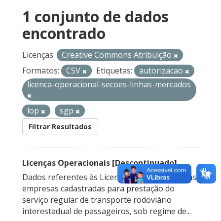
1 conjunto de dados
encontrado
Licenças:
Creative Commons Atribuição
Formatos:
CSV
Etiquetas:
autorizacao
licenca-operacional-secoes-linhas-mercados
lop
sgp
Filtrar Resultados
Licenças Operacionais [Descontinuado]
Dados referentes às Licenças Operacionais das
empresas cadastradas para prestação do
serviço regular de transporte rodoviário
interestadual de passageiros, sob regime de...