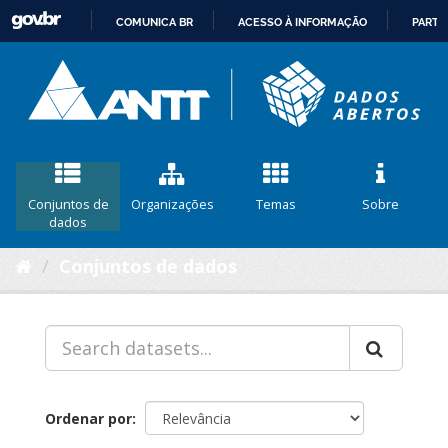
COMUNICA BR
ACESSO À INFORMAÇÃO
PARTI
IR
PARA
O
CONTEÚDO
Conjuntos de
Organizações
Temas
Sobre
dados
Conjuntos de dados
Ordenar por