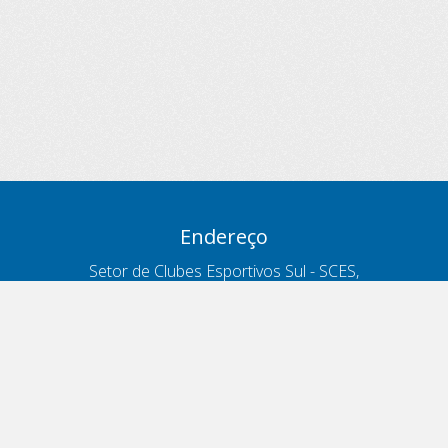
Endereço
Setor de Clubes Esportivos Sul - SCES,
trecho 03, lote 10, Projeto Orla Polo 8
- Brasília - DF
Contatos
Telefone 166
ouvidoria@antt.gov.br