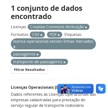
1 conjunto de dados
encontrado
Licenças:
Creative Commons Atribuição
Formatos:
CSV
PDF
Etiquetas:
licenca-operacional-secoes-linhas-mercados
passageiros
transporte-de-passageiros
Filtrar Resultados
Licenças Operacionais [Descontinuado]
Dados referentes às Licenças Operacionais das
empresas cadastradas para prestação do
serviço regular de transporte rodoviário