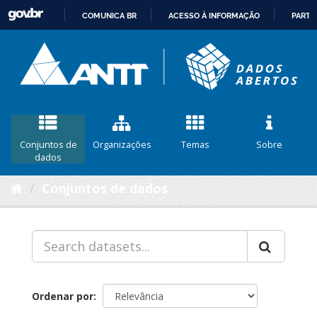
COMUNICA BR
ACESSO À INFORMAÇÃO
PARTI
IR
PARA
O
CONTEÚDO
Conjuntos de
Organizações
Temas
Sobre
dados
Conjuntos de dados
Ordenar por