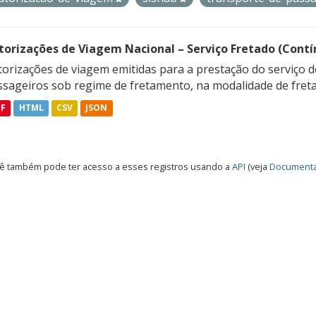
torizações de Viagem Nacional – Serviço Fretado (Contí
orizações de viagem emitidas para a prestação do serviço d
ssageiros sob regime de fretamento, na modalidade de freta
DF
HTML
CSV
JSON
ê também pode ter acesso a esses registros usando a
API
(veja
Documenta