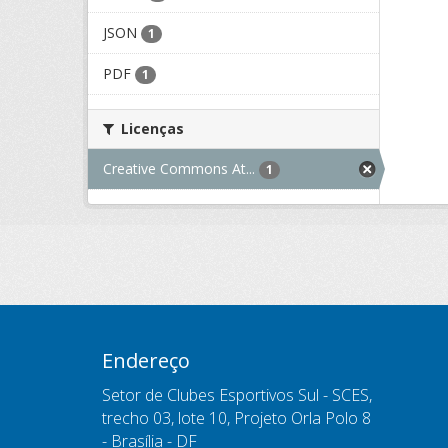
JSON
1
PDF
1
Licenças
Creative Commons At...
1
Endereço
Setor de Clubes Esportivos Sul - SCES,
trecho 03, lote 10, Projeto Orla Polo 8
- Brasília - DF