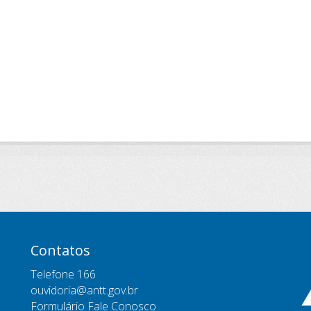
Contatos
Telefone 166
ouvidoria@antt.gov.br
Formulário Fale Conosco