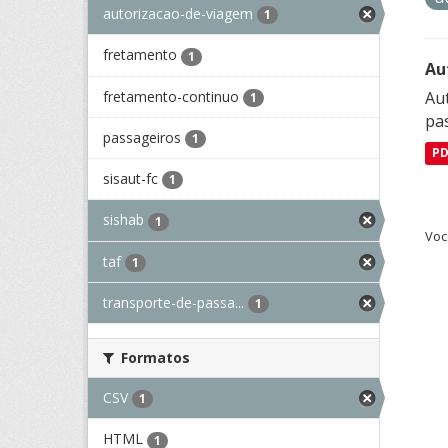
autorizacao-de-viagem
1
fretamento
1
Au
fretamento-continuo
Aut
1
pa
passageiros
1
P
sisaut-fc
1
sishab
1
Voc
taf
1
transporte-de-passa...
1
Formatos
CSV
1
HTML
1