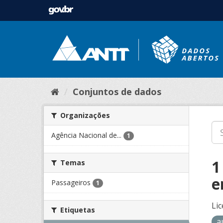
Conjuntos de dados
Organizações
Agência Nacional de...
1
1
Temas
e
Passageiros
1
Lic
Etiquetas
a