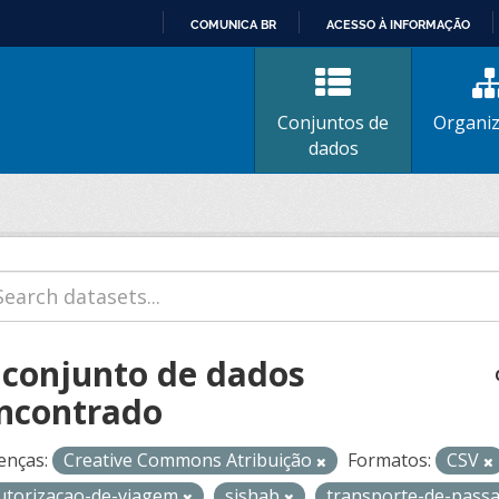
COMUNICA BR
ACESSO À INFORMAÇÃO
IR
PARA
O
Conjuntos de
Organi
CONTEÚDO
dados
 conjunto de dados
ncontrado
enças:
Creative Commons Atribuição
Formatos:
CSV
utorizacao-de-viagem
sishab
transporte-de-pass