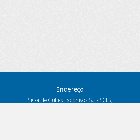
Endereço
Setor de Clubes Esportivos Sul - SCES,
trecho 03, lote 10, Projeto Orla Polo 8
- Brasília - DF
Contatos