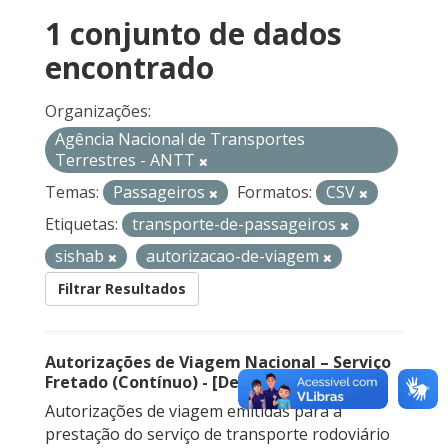
1 conjunto de dados
encontrado
Organizações:
Agência Nacional de Transportes
Terrestres - ANTT
Temas:
Passageiros
Formatos:
CSV
Etiquetas:
transporte-de-passageiros
sishab
autorizacao-de-viagem
Filtrar Resultados
Autorizações de Viagem Nacional – Serviço
Fretado (Contínuo) - [Descontinuado]
Autorizações de viagem emitidas para a
prestação do serviço de transporte rodoviário