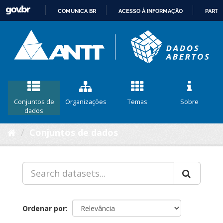
COMUNICA BR
ACESSO À INFORMAÇÃO
PARTI
IR
PARA
O
CONTEÚDO
Conjuntos de
Organizações
Temas
Sobre
dados
Conjuntos de dados
Ordenar por