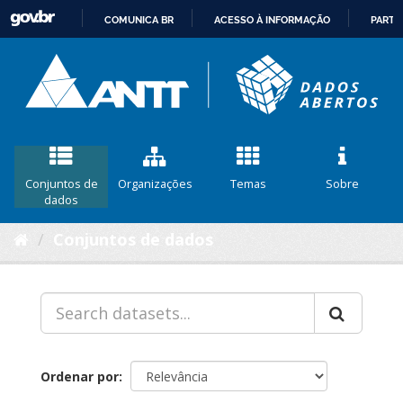
COMUNICA BR
ACESSO À INFORMAÇÃO
PARTI
IR
PARA
O
CONTEÚDO
Conjuntos de
Organizações
Temas
Sobre
dados
Conjuntos de dados
Ordenar por