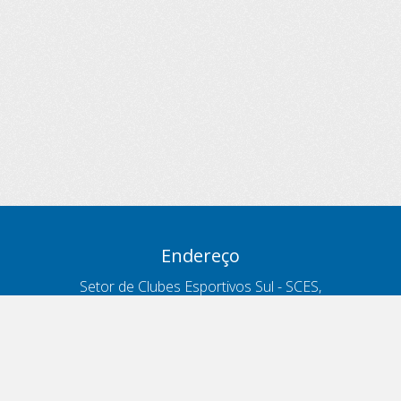
Endereço
Setor de Clubes Esportivos Sul - SCES,
trecho 03, lote 10, Projeto Orla Polo 8
- Brasília - DF
Contatos