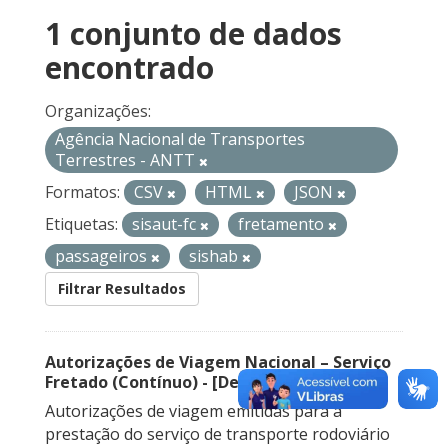
1 conjunto de dados
encontrado
Organizações:
Agência Nacional de Transportes
Terrestres - ANTT
Formatos:
CSV
HTML
JSON
Etiquetas:
sisaut-fc
fretamento
passageiros
sishab
Filtrar Resultados
Autorizações de Viagem Nacional – Serviço
Fretado (Contínuo) - [Descontinuado]
Autorizações de viagem emitidas para a
prestação do serviço de transporte rodoviário