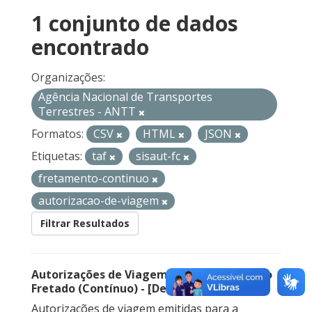
1 conjunto de dados
encontrado
Organizações:
Agência Nacional de Transportes
Terrestres - ANTT
Formatos:
CSV
HTML
JSON
Etiquetas:
taf
sisaut-fc
fretamento-continuo
autorizacao-de-viagem
Filtrar Resultados
Autorizações de Viagem Nacional – Serviço
Fretado (Contínuo) - [Descontinuado]
Autorizações de viagem emitidas para a