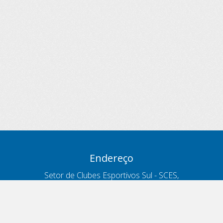
Endereço
Setor de Clubes Esportivos Sul - SCES,
trecho 03, lote 10, Projeto Orla Polo 8
- Brasília - DF