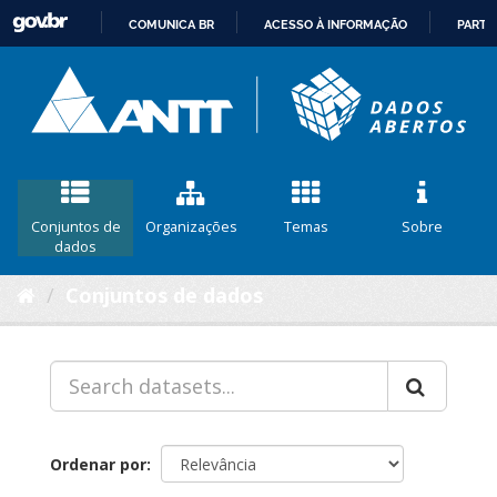
COMUNICA BR
ACESSO À INFORMAÇÃO
PARTI
IR
PARA
O
CONTEÚDO
Conjuntos de
Organizações
Temas
Sobre
dados
Conjuntos de dados
Ordenar por