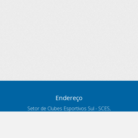
Endereço
Setor de Clubes Esportivos Sul - SCES,
trecho 03, lote 10, Projeto Orla Polo 8
- Brasília - DF