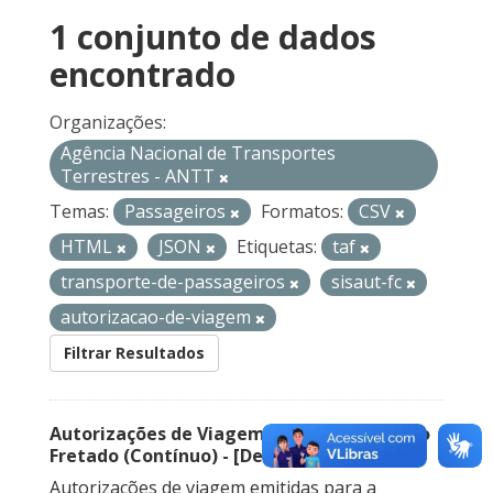
1 conjunto de dados
encontrado
Organizações:
Agência Nacional de Transportes
Terrestres - ANTT
Temas:
Passageiros
Formatos:
CSV
HTML
JSON
Etiquetas:
taf
transporte-de-passageiros
sisaut-fc
autorizacao-de-viagem
Filtrar Resultados
Autorizações de Viagem Nacional – Serviço
Fretado (Contínuo) - [Descontinuado]
Autorizações de viagem emitidas para a