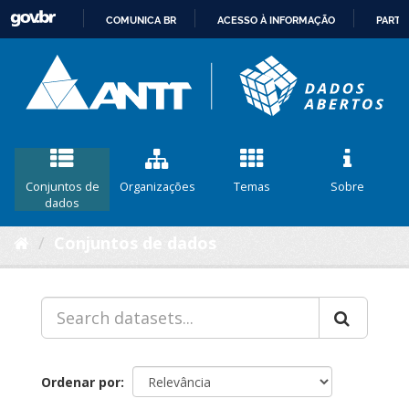
COMUNICA BR
ACESSO À INFORMAÇÃO
PARTI
IR
PARA
O
CONTEÚDO
Conjuntos de
Organizações
Temas
Sobre
dados
Conjuntos de dados
Ordenar por