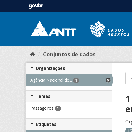
Conjuntos de dados
Organizações
Agência Nacional de...
1
1
Temas
e
Passageiros
1
Or
Etiquetas
J