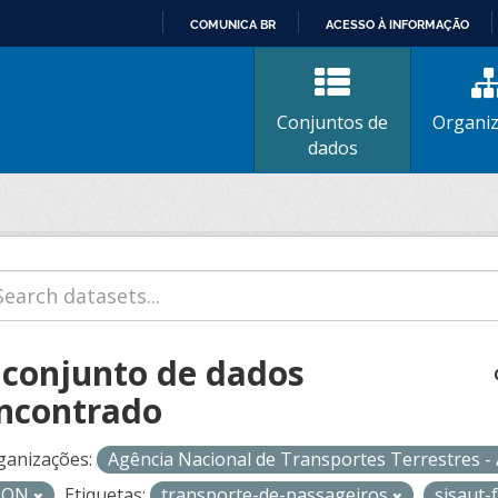
COMUNICA BR
ACESSO À INFORMAÇÃO
IR
PARA
O
Conjuntos de
Organi
CONTEÚDO
dados
 conjunto de dados
ncontrado
ganizações:
Agência Nacional de Transportes Terrestres 
SON
Etiquetas:
transporte-de-passageiros
sisaut-