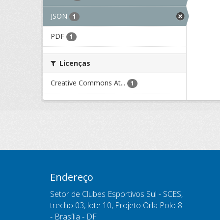
JSON
1
PDF
1
Licenças
Creative Commons At...
1
Endereço
Setor de Clubes Esportivos Sul - SCES,
trecho 03, lote 10, Projeto Orla Polo 8
- Brasília - DF