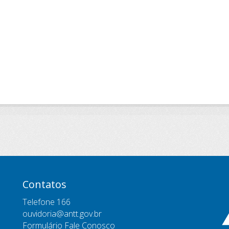
Contatos
Telefone 166
ouvidoria@antt.gov.br
Formulário Fale Conosco