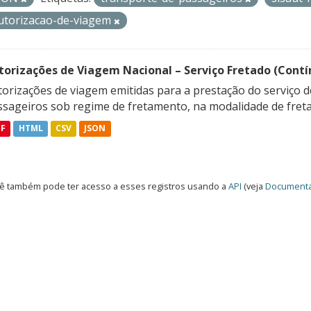
utorizacao-de-viagem
torizações de Viagem Nacional – Serviço Fretado (Contí
orizações de viagem emitidas para a prestação do serviço d
ssageiros sob regime de fretamento, na modalidade de freta
DF
HTML
CSV
JSON
ê também pode ter acesso a esses registros usando a
API
(veja
Documenta