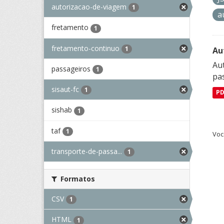
autorizacao-de-viagem
1
a
fretamento
1
fretamento-continuo
1
Au
Aut
passageiros
1
pa
sisaut-fc
1
P
sishab
1
taf
1
Voc
transporte-de-passa...
1
Formatos
CSV
1
HTML
1