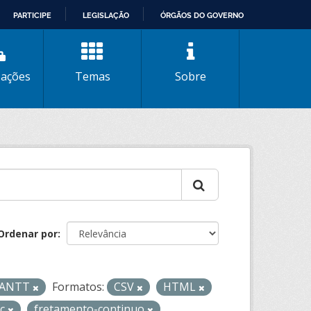
PARTICIPE
LEGISLAÇÃO
ÓRGÃOS DO GOVERNO
zações
Temas
Sobre
Ordenar por
- ANTT
Formatos:
CSV
HTML
fc
fretamento-continuo