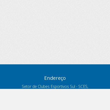
Endereço
Setor de Clubes Esportivos Sul - SCES,
trecho 03, lote 10, Projeto Orla Polo 8
- Brasília - DF