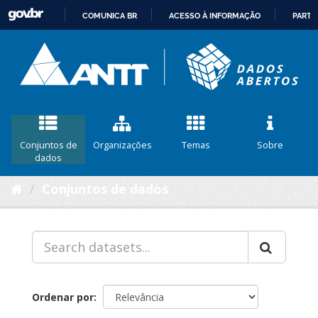
COMUNICA BR
ACESSO À INFORMAÇÃO
PARTI
IR
PARA
O
CONTEÚDO
Conjuntos de
Organizações
Temas
Sobre
dados
Conjuntos de dados
Ordenar por