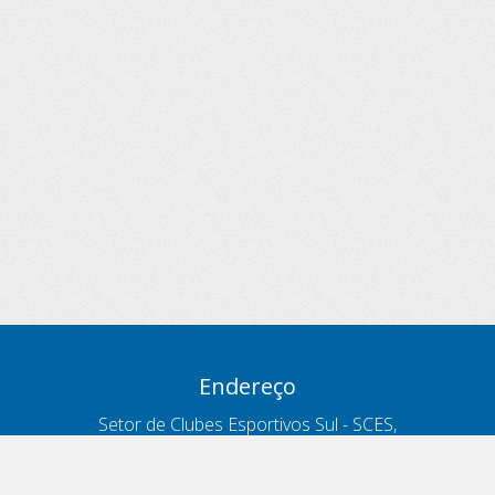
Endereço
Setor de Clubes Esportivos Sul - SCES,
trecho 03, lote 10, Projeto Orla Polo 8
- Brasília - DF