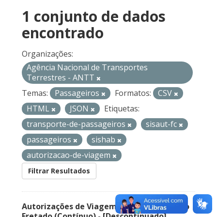
1 conjunto de dados
encontrado
Organizações:
Agência Nacional de Transportes
Terrestres - ANTT
Temas:
Passageiros
Formatos:
CSV
HTML
JSON
Etiquetas:
transporte-de-passageiros
sisaut-fc
passageiros
sishab
autorizacao-de-viagem
Filtrar Resultados
Autorizações de Viagem Nacional – Serviço
Fretado (Contínuo) - [Descontinuado]