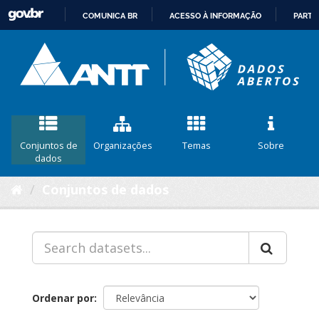
COMUNICA BR
ACESSO À INFORMAÇÃO
PARTI
IR
PARA
O
CONTEÚDO
Conjuntos de
Organizações
Temas
Sobre
dados
Conjuntos de dados
Ordenar por