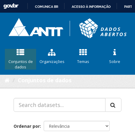
COMUNICA BR
ACESSO À INFORMAÇÃO
PARTI
IR
PARA
O
CONTEÚDO
Conjuntos de
Organizações
Temas
Sobre
dados
Conjuntos de dados
Ordenar por