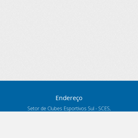
Endereço
Setor de Clubes Esportivos Sul - SCES,
trecho 03, lote 10, Projeto Orla Polo 8
- Brasília - DF