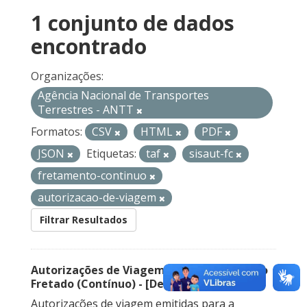
1 conjunto de dados
encontrado
Organizações:
Agência Nacional de Transportes
Terrestres - ANTT
Formatos:
CSV
HTML
PDF
JSON
Etiquetas:
taf
sisaut-fc
fretamento-continuo
autorizacao-de-viagem
Filtrar Resultados
Autorizações de Viagem Nacional – Serviço
Fretado (Contínuo) - [Descontinuado]
Autorizações de viagem emitidas para a